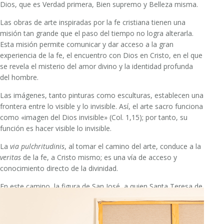
Dios, que es Verdad primera, Bien supremo y Belleza misma.
Las obras de arte inspiradas por la fe cristiana tienen una
misión tan grande que el paso del tiempo no logra alterarla.
Esta misión permite comunicar y dar acceso a la gran
experiencia de la fe, el encuentro con Dios en Cristo, en el que
se revela el misterio del amor divino y la identidad profunda
del hombre.
Las imágenes, tanto pinturas como esculturas, establecen una
frontera entre lo visible y lo invisible. Así, el arte sacro funciona
como «imagen del Dios invisible» (Col. 1,15); por tanto, su
función es hacer visible lo invisible.
La
via
pulchritudinis
, al tomar el camino del arte, conduce a la
veritas
de la fe, a Cristo mismo; es una vía de acceso y
conocimiento directo de la divinidad.
En este camino, la figura de San José, a quien Santa Teresa de
Jesús dio el título de
escultor cuyo oficio es hacernos santos
, es
una enorme inspiración para nosotros.